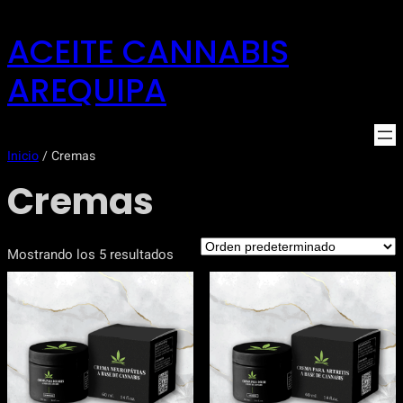
Saltar
ACEITE CANNABIS
al
contenido
AREQUIPA
Inicio
/ Cremas
Cremas
Mostrando los 5 resultados