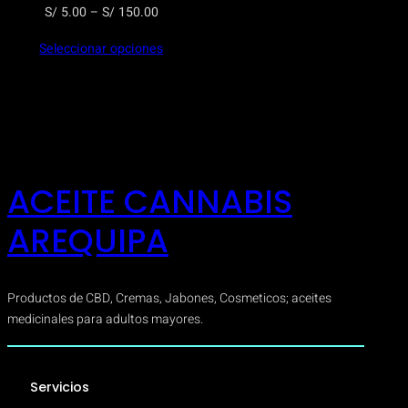
Rango
S/
5.00
–
S/
150.00
de
Seleccionar opciones
precios:
desde
S/ 5.00
hasta
S/ 150.00
ACEITE CANNABIS
AREQUIPA
Productos de CBD, Cremas, Jabones, Cosmeticos; aceites
medicinales para adultos mayores.
Servicios