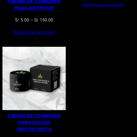
CREMA DE CANNABIS
Seleccionar opciones
precios
PARA ARTROSIS
desde
Rango
S/
5.00
–
S/
150.00
S/ 5.00
de
hasta
Seleccionar opciones
precios:
S/ 120.
desde
S/ 5.00
hasta
S/ 150.00
CREMA DE CANNABIS
PARA DOLOR
ONCOLOGICA