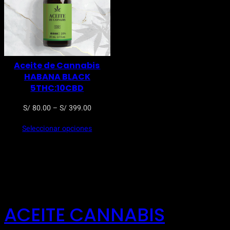
Aceite de Cannabis
HABANA BLACK
5THC:10CBD
Rango
S/
80.00
–
S/
399.00
de
Seleccionar opciones
precios:
desde
S/ 80.00
hasta
S/ 399.00
ACEITE CANNABIS