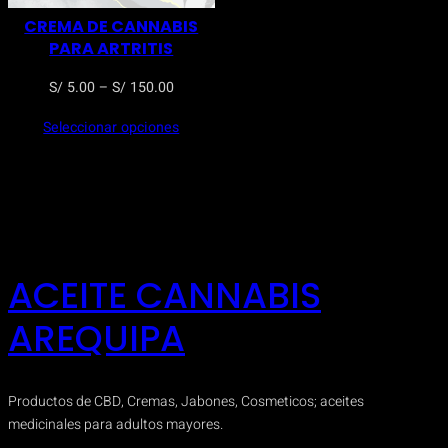
CREMA DE CANNABIS
PARA ARTRITIS
Rango
S/
5.00
–
S/
150.00
de
Seleccionar opciones
precios:
desde
S/ 5.00
hasta
S/ 150.00
ACEITE CANNABIS
AREQUIPA
Productos de CBD, Cremas, Jabones, Cosmeticos; aceites
medicinales para adultos mayores.