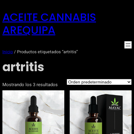
Saltar
ACEITE CANNABIS
al
contenido
AREQUIPA
Inicio
/ Productos etiquetados “artritis”
artritis
Mostrando los 3 resultados