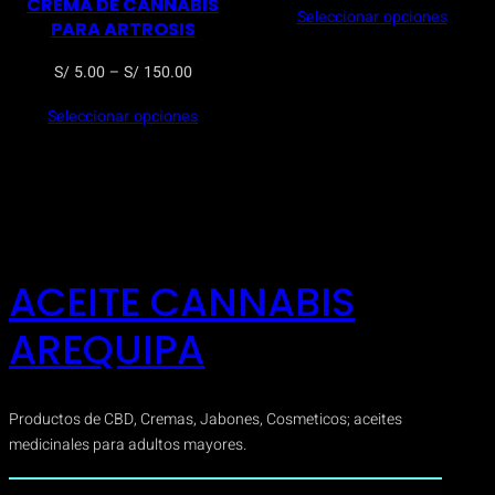
CREMA DE CANNABIS
Seleccionar opciones
precios
PARA ARTROSIS
desde
Rango
S/
5.00
–
S/
150.00
S/ 5.00
de
hasta
Seleccionar opciones
precios:
S/ 120.
desde
S/ 5.00
hasta
S/ 150.00
ACEITE CANNABIS
AREQUIPA
Productos de CBD, Cremas, Jabones, Cosmeticos; aceites
medicinales para adultos mayores.