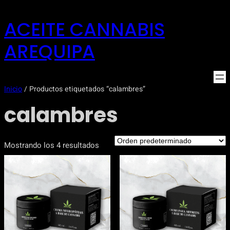
Saltar
ACEITE CANNABIS
al
contenido
AREQUIPA
Inicio
/ Productos etiquetados “calambres”
calambres
Mostrando los 4 resultados