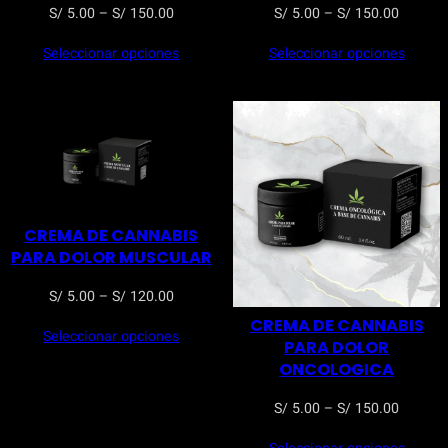
Rango
Rango
S/
5.00
–
S/
150.00
S/
5.00
–
S/
150.00
de
de
Seleccionar opciones
Seleccionar opciones
precios:
precios
desde
desde
S/ 5.00
S/ 5.00
hasta
hasta
S/ 150.00
S/ 150.
CREMA DE CANNABIS
PARA DOLOR MUSCULAR
Rango
S/
5.00
–
S/
120.00
de
CREMA DE CANNABIS
Seleccionar opciones
precios:
PARA DOLOR
desde
ONCOLOGICA
S/ 5.00
Rango
S/
5.00
–
S/
150.00
hasta
de
S/ 120.00