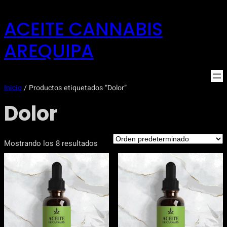
Saltar
ACEITE CANNABIS
al
contenido
AREQUIPA
Inicio
/ Productos etiquetados “Dolor”
Dolor
Mostrando los 8 resultados