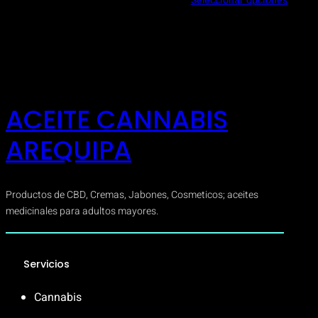
Seleccionar opciones
precios
desde
S/ 5.00
hasta
S/ 150.
ACEITE CANNABIS
AREQUIPA
Productos de CBD, Cremas, Jabones, Cosmeticos; aceites
medicinales para adultos mayores.
Servicios
Cannabis