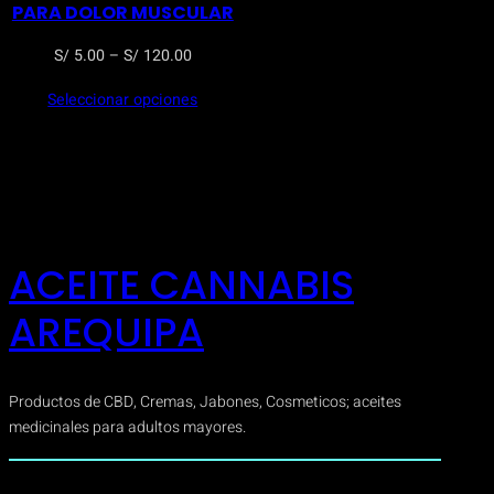
PARA DOLOR MUSCULAR
Rango
S/
5.00
–
S/
120.00
de
Seleccionar opciones
precios:
desde
S/ 5.00
hasta
S/ 120.00
ACEITE CANNABIS
AREQUIPA
Productos de CBD, Cremas, Jabones, Cosmeticos; aceites
medicinales para adultos mayores.