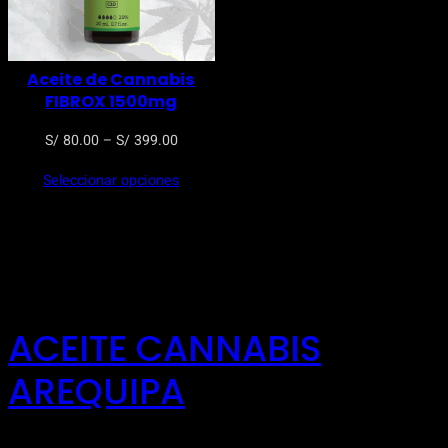
Aceite de Cannabis
FIBROX 1500mg
Rango
S/
80.00
–
S/
399.00
de
Seleccionar opciones
precios:
desde
S/ 80.00
hasta
S/ 399.00
ACEITE CANNABIS
AREQUIPA