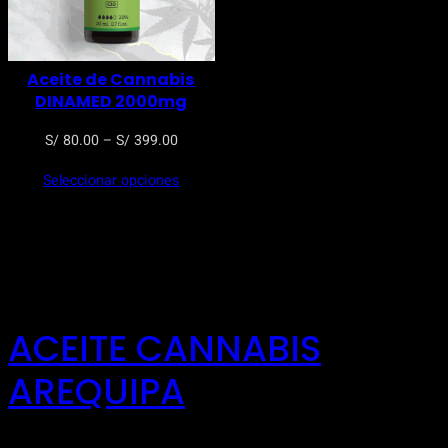
Aceite de Cannabis
DINAMED 2000mg
Rango
S/
80.00
–
S/
399.00
de
Seleccionar opciones
precios:
desde
S/ 80.00
hasta
S/ 399.00
ACEITE CANNABIS
AREQUIPA