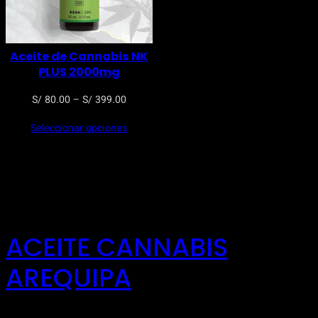
Aceite de Cannabis NK
PLUS 2000mg
Rango
S/
80.00
–
S/
399.00
de
Seleccionar opciones
precios:
desde
S/ 80.00
hasta
S/ 399.00
ACEITE CANNABIS
AREQUIPA